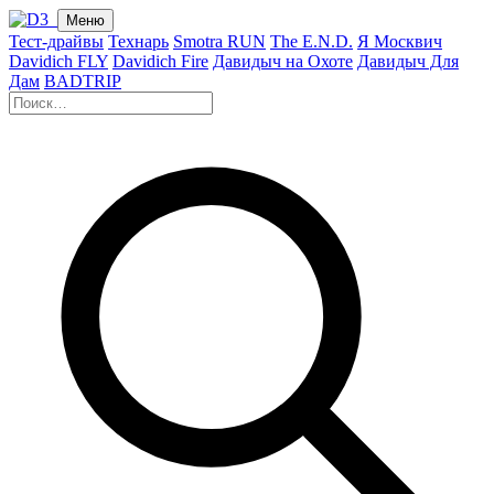
Меню
Тест-драйвы
Технарь
Smotra RUN
The E.N.D.
Я Москвич
Davidich FLY
Davidich Fire
Давидыч на Охоте
Давидыч Для
Дам
BADTRIP