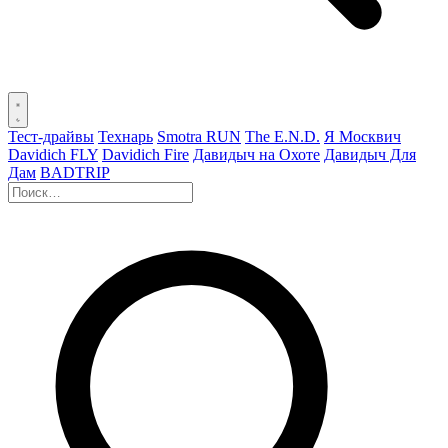
Тест-драйвы
Технарь
Smotra RUN
The E.N.D.
Я Москвич
Davidich FLY
Davidich Fire
Давидыч на Охоте
Давидыч Для
Дам
BADTRIP