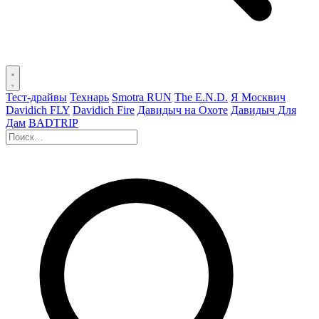
Тест-драйвы
Технарь
Smotra RUN
The E.N.D.
Я Москвич
Davidich FLY
Davidich Fire
Давидыч на Охоте
Давидыч Для
Дам
BADTRIP