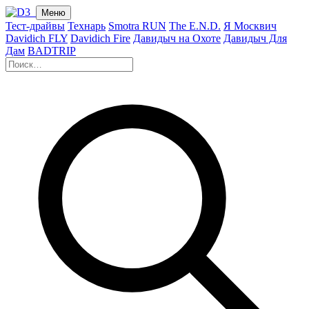
Меню
Тест-драйвы
Технарь
Smotra RUN
The E.N.D.
Я Москвич
Davidich FLY
Davidich Fire
Давидыч на Охоте
Давидыч Для
Дам
BADTRIP