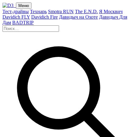
Меню
Тест-драйвы
Технарь
Smotra RUN
The E.N.D.
Я Москвич
Davidich FLY
Davidich Fire
Давидыч на Охоте
Давидыч Для
Дам
BADTRIP