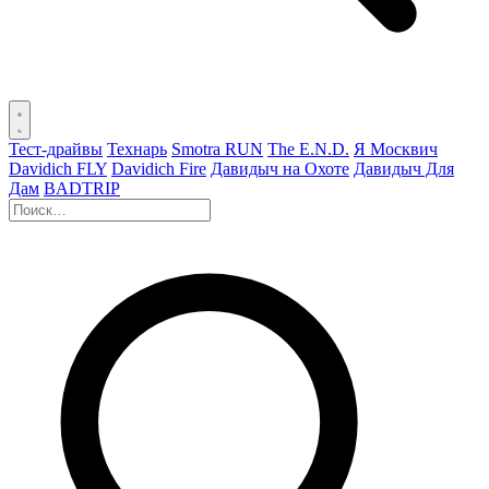
Тест-драйвы
Технарь
Smotra RUN
The E.N.D.
Я Москвич
Davidich FLY
Davidich Fire
Давидыч на Охоте
Давидыч Для
Дам
BADTRIP