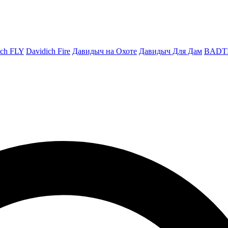
ich FLY
Davidich Fire
Давидыч на Охоте
Давидыч Для Дам
BADT