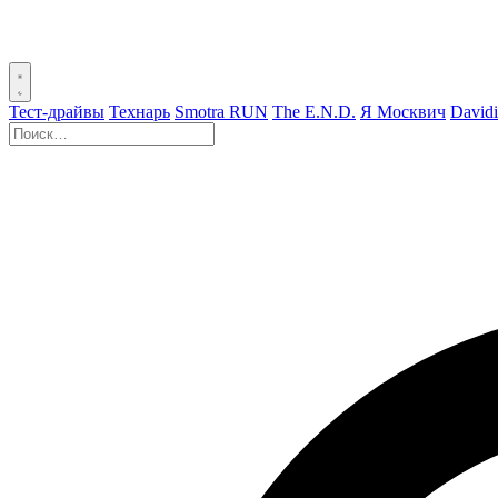
Тест-драйвы
Технарь
Smotra RUN
The E.N.D.
Я Москвич
David