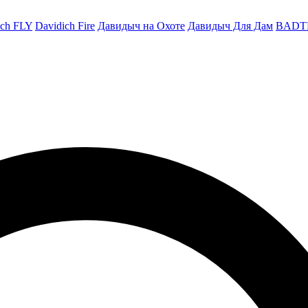
ich FLY
Davidich Fire
Давидыч на Охоте
Давидыч Для Дам
BADT