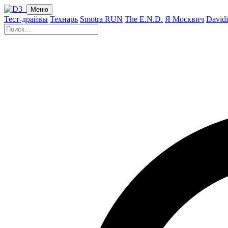
Меню
Тест-драйвы
Технарь
Smotra RUN
The E.N.D.
Я Москвич
David