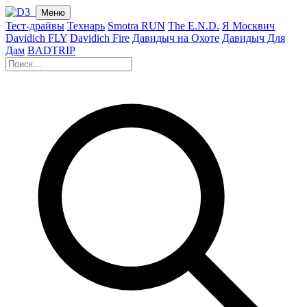
Меню
Тест-драйвы
Технарь
Smotra RUN
The E.N.D.
Я Москвич
Davidich FLY
Davidich Fire
Давидыч на Охоте
Давидыч Для
Дам
BADTRIP