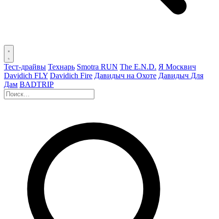
Тест-драйвы
Технарь
Smotra RUN
The E.N.D.
Я Москвич
Davidich FLY
Davidich Fire
Давидыч на Охоте
Давидыч Для
Дам
BADTRIP