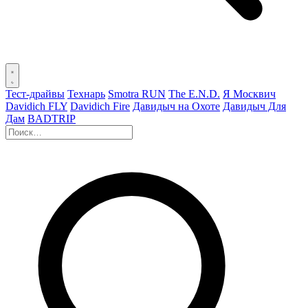
Тест-драйвы
Технарь
Smotra RUN
The E.N.D.
Я Москвич
Davidich FLY
Davidich Fire
Давидыч на Охоте
Давидыч Для
Дам
BADTRIP