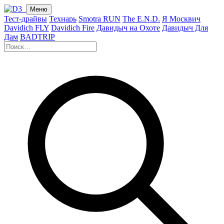
Меню
Тест-драйвы
Технарь
Smotra RUN
The E.N.D.
Я Москвич
Davidich FLY
Davidich Fire
Давидыч на Охоте
Давидыч Для
Дам
BADTRIP