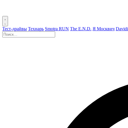
Тест-драйвы
Технарь
Smotra RUN
The E.N.D.
Я Москвич
David