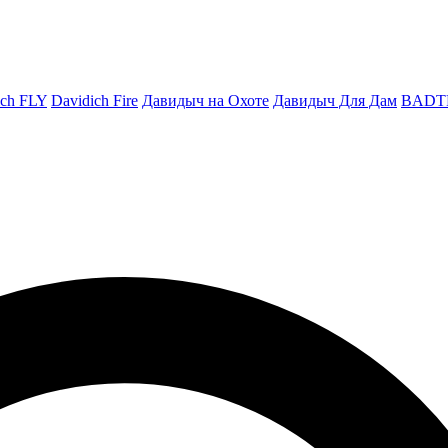
ich FLY
Davidich Fire
Давидыч на Охоте
Давидыч Для Дам
BADT