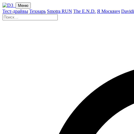
Меню
Тест-драйвы
Технарь
Smotra RUN
The E.N.D.
Я Москвич
David