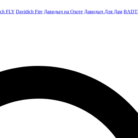
ich FLY
Davidich Fire
Давидыч на Охоте
Давидыч Для Дам
BADT