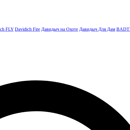
ich FLY
Davidich Fire
Давидыч на Охоте
Давидыч Для Дам
BADT