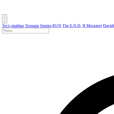
Тест-драйвы
Технарь
Smotra RUN
The E.N.D.
Я Москвич
David