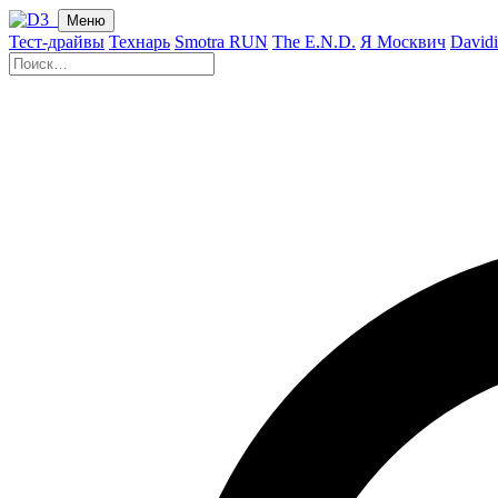
Меню
Тест-драйвы
Технарь
Smotra RUN
The E.N.D.
Я Москвич
David