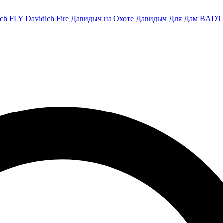
ich FLY
Davidich Fire
Давидыч на Охоте
Давидыч Для Дам
BADT