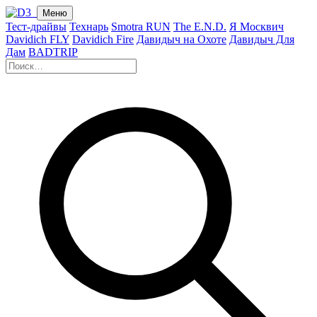
Меню
Тест-драйвы
Технарь
Smotra RUN
The E.N.D.
Я Москвич
Davidich FLY
Davidich Fire
Давидыч на Охоте
Давидыч Для
Дам
BADTRIP