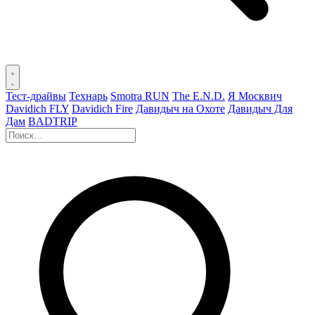
Тест-драйвы
Технарь
Smotra RUN
The E.N.D.
Я Москвич
Davidich FLY
Davidich Fire
Давидыч на Охоте
Давидыч Для
Дам
BADTRIP