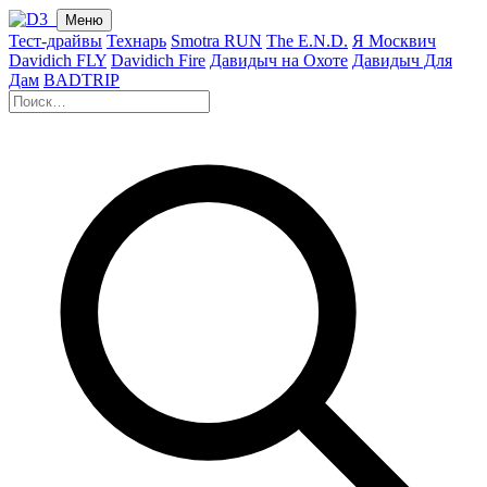
Меню
Тест-драйвы
Технарь
Smotra RUN
The E.N.D.
Я Москвич
Davidich FLY
Davidich Fire
Давидыч на Охоте
Давидыч Для
Дам
BADTRIP