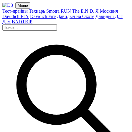
Меню
Тест-драйвы
Технарь
Smotra RUN
The E.N.D.
Я Москвич
Davidich FLY
Davidich Fire
Давидыч на Охоте
Давидыч Для
Дам
BADTRIP