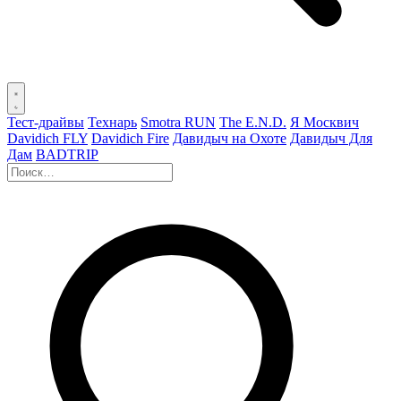
Тест-драйвы
Технарь
Smotra RUN
The E.N.D.
Я Москвич
Davidich FLY
Davidich Fire
Давидыч на Охоте
Давидыч Для
Дам
BADTRIP