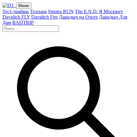
Меню
Тест-драйвы
Технарь
Smotra RUN
The E.N.D.
Я Москвич
Davidich FLY
Davidich Fire
Давидыч на Охоте
Давидыч Для
Дам
BADTRIP