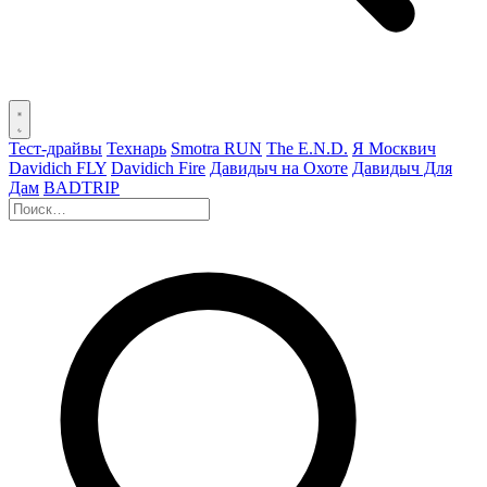
Тест-драйвы
Технарь
Smotra RUN
The E.N.D.
Я Москвич
Davidich FLY
Davidich Fire
Давидыч на Охоте
Давидыч Для
Дам
BADTRIP