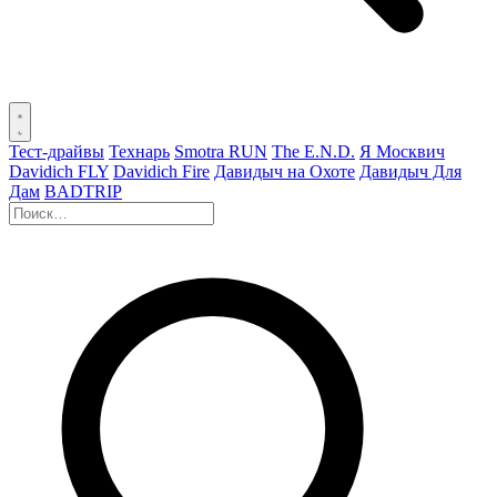
Тест-драйвы
Технарь
Smotra RUN
The E.N.D.
Я Москвич
Davidich FLY
Davidich Fire
Давидыч на Охоте
Давидыч Для
Дам
BADTRIP