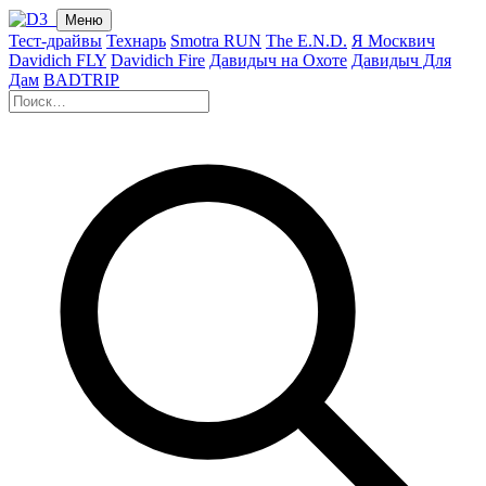
Меню
Тест-драйвы
Технарь
Smotra RUN
The E.N.D.
Я Москвич
Davidich FLY
Davidich Fire
Давидыч на Охоте
Давидыч Для
Дам
BADTRIP