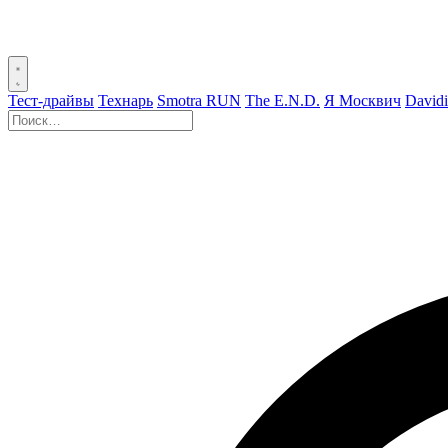
Тест-драйвы
Технарь
Smotra RUN
The E.N.D.
Я Москвич
David