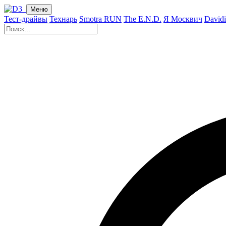
Меню
Тест-драйвы
Технарь
Smotra RUN
The E.N.D.
Я Москвич
David