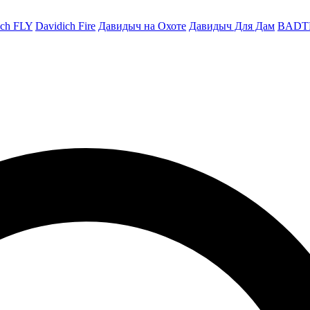
ich FLY
Davidich Fire
Давидыч на Охоте
Давидыч Для Дам
BADT