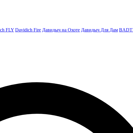
ich FLY
Davidich Fire
Давидыч на Охоте
Давидыч Для Дам
BADT