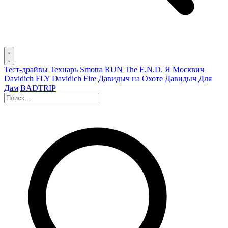
Тест-драйвы
Технарь
Smotra RUN
The E.N.D.
Я Москвич
Davidich FLY
Davidich Fire
Давидыч на Охоте
Давидыч Для
Дам
BADTRIP