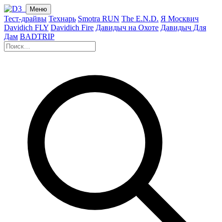
Меню
Тест-драйвы
Технарь
Smotra RUN
The E.N.D.
Я Москвич
Davidich FLY
Davidich Fire
Давидыч на Охоте
Давидыч Для
Дам
BADTRIP