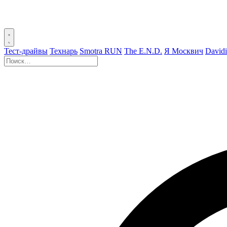
Тест-драйвы
Технарь
Smotra RUN
The E.N.D.
Я Москвич
David