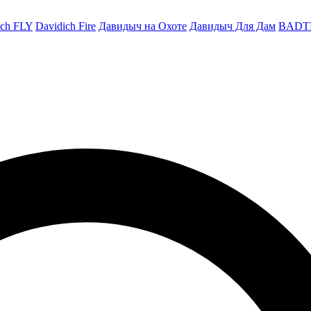
ich FLY
Davidich Fire
Давидыч на Охоте
Давидыч Для Дам
BADT