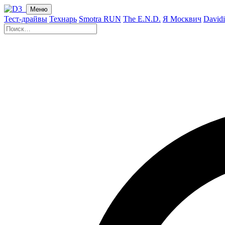
Меню
Тест-драйвы
Технарь
Smotra RUN
The E.N.D.
Я Москвич
David