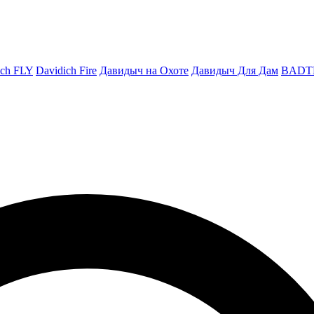
ich FLY
Davidich Fire
Давидыч на Охоте
Давидыч Для Дам
BADT