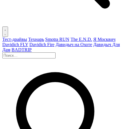
Тест-драйвы
Технарь
Smotra RUN
The E.N.D.
Я Москвич
Davidich FLY
Davidich Fire
Давидыч на Охоте
Давидыч Для
Дам
BADTRIP