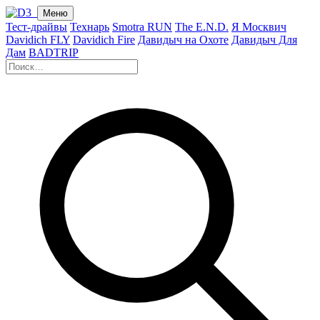
Меню
Тест-драйвы
Технарь
Smotra RUN
The E.N.D.
Я Москвич
Davidich FLY
Davidich Fire
Давидыч на Охоте
Давидыч Для
Дам
BADTRIP