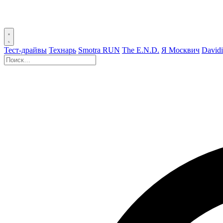
Тест-драйвы
Технарь
Smotra RUN
The E.N.D.
Я Москвич
David