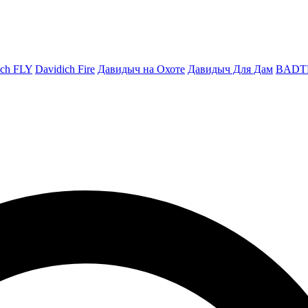
ich FLY
Davidich Fire
Давидыч на Охоте
Давидыч Для Дам
BADT