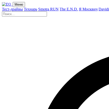
Меню
Тест-драйвы
Технарь
Smotra RUN
The E.N.D.
Я Москвич
David