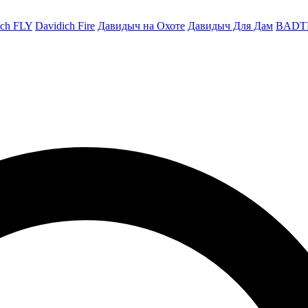
ich FLY
Davidich Fire
Давидыч на Охоте
Давидыч Для Дам
BADT