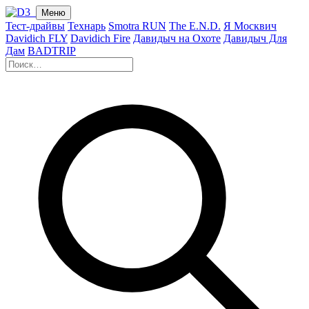
Меню
Тест-драйвы
Технарь
Smotra RUN
The E.N.D.
Я Москвич
Davidich FLY
Davidich Fire
Давидыч на Охоте
Давидыч Для
Дам
BADTRIP