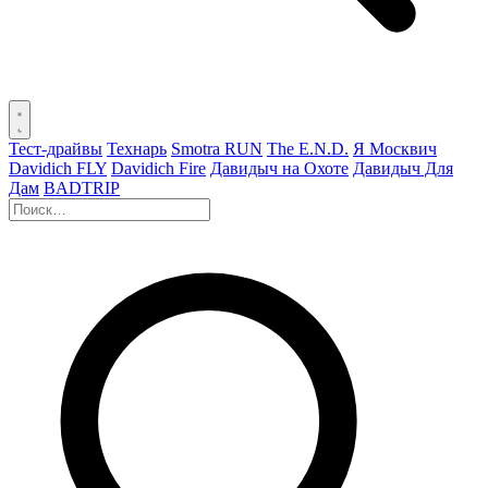
Тест-драйвы
Технарь
Smotra RUN
The E.N.D.
Я Москвич
Davidich FLY
Davidich Fire
Давидыч на Охоте
Давидыч Для
Дам
BADTRIP