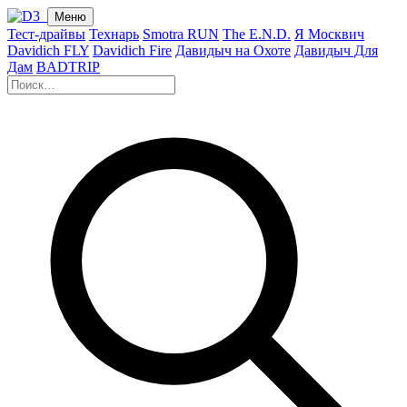
Меню
Тест-драйвы
Технарь
Smotra RUN
The E.N.D.
Я Москвич
Davidich FLY
Davidich Fire
Давидыч на Охоте
Давидыч Для
Дам
BADTRIP