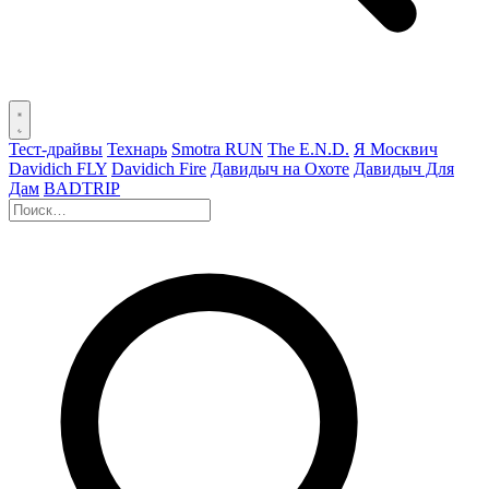
Тест-драйвы
Технарь
Smotra RUN
The E.N.D.
Я Москвич
Davidich FLY
Davidich Fire
Давидыч на Охоте
Давидыч Для
Дам
BADTRIP