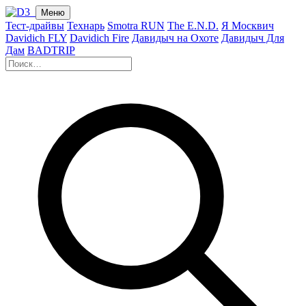
Меню
Тест-драйвы
Технарь
Smotra RUN
The E.N.D.
Я Москвич
Davidich FLY
Davidich Fire
Давидыч на Охоте
Давидыч Для
Дам
BADTRIP