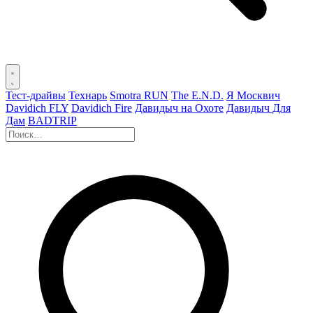
Тест-драйвы
Технарь
Smotra RUN
The E.N.D.
Я Москвич
Davidich FLY
Davidich Fire
Давидыч на Охоте
Давидыч Для
Дам
BADTRIP