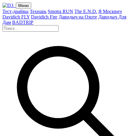
Меню
Тест-драйвы
Технарь
Smotra RUN
The E.N.D.
Я Москвич
Davidich FLY
Davidich Fire
Давидыч на Охоте
Давидыч Для
Дам
BADTRIP