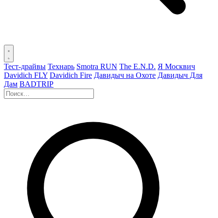
Тест-драйвы
Технарь
Smotra RUN
The E.N.D.
Я Москвич
Davidich FLY
Davidich Fire
Давидыч на Охоте
Давидыч Для
Дам
BADTRIP