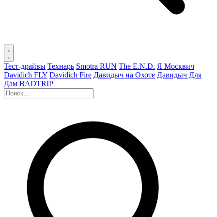
Тест-драйвы
Технарь
Smotra RUN
The E.N.D.
Я Москвич
Davidich FLY
Davidich Fire
Давидыч на Охоте
Давидыч Для
Дам
BADTRIP