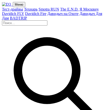
Меню
Тест-драйвы
Технарь
Smotra RUN
The E.N.D.
Я Москвич
Davidich FLY
Davidich Fire
Давидыч на Охоте
Давидыч Для
Дам
BADTRIP