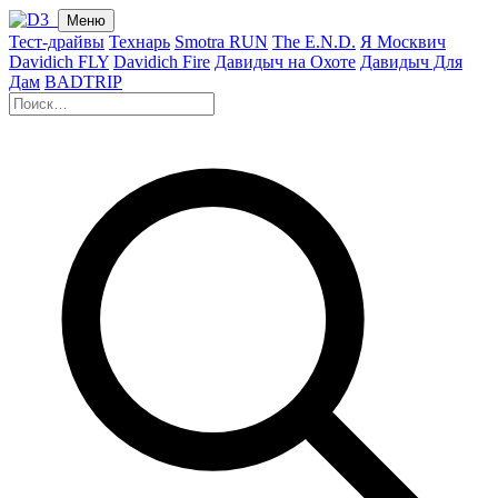
Меню
Тест-драйвы
Технарь
Smotra RUN
The E.N.D.
Я Москвич
Davidich FLY
Davidich Fire
Давидыч на Охоте
Давидыч Для
Дам
BADTRIP