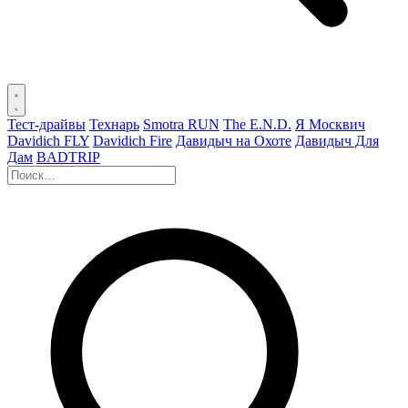
Тест-драйвы
Технарь
Smotra RUN
The E.N.D.
Я Москвич
Davidich FLY
Davidich Fire
Давидыч на Охоте
Давидыч Для
Дам
BADTRIP