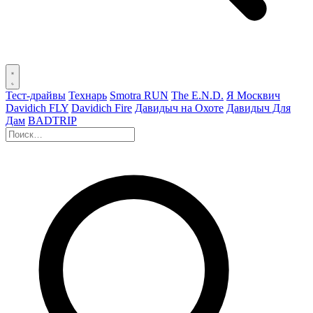
Тест-драйвы
Технарь
Smotra RUN
The E.N.D.
Я Москвич
Davidich FLY
Davidich Fire
Давидыч на Охоте
Давидыч Для
Дам
BADTRIP