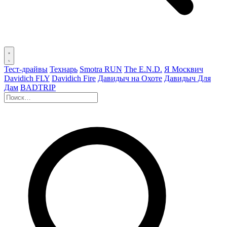
Тест-драйвы
Технарь
Smotra RUN
The E.N.D.
Я Москвич
Davidich FLY
Davidich Fire
Давидыч на Охоте
Давидыч Для
Дам
BADTRIP