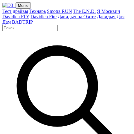
Меню
Тест-драйвы
Технарь
Smotra RUN
The E.N.D.
Я Москвич
Davidich FLY
Davidich Fire
Давидыч на Охоте
Давидыч Для
Дам
BADTRIP