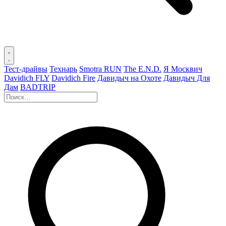
Тест-драйвы
Технарь
Smotra RUN
The E.N.D.
Я Москвич
Davidich FLY
Davidich Fire
Давидыч на Охоте
Давидыч Для
Дам
BADTRIP