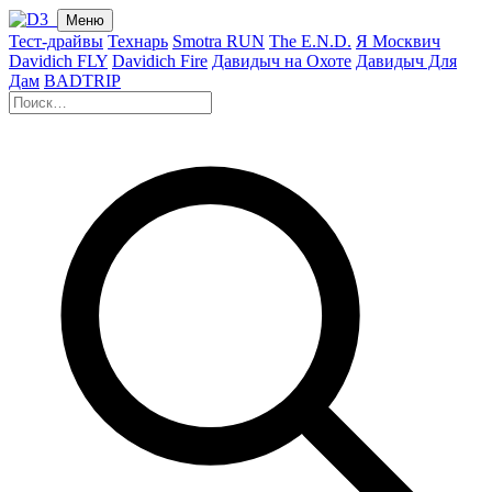
Меню
Тест-драйвы
Технарь
Smotra RUN
The E.N.D.
Я Москвич
Davidich FLY
Davidich Fire
Давидыч на Охоте
Давидыч Для
Дам
BADTRIP