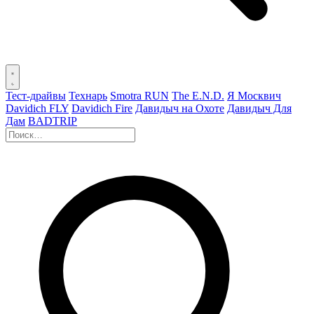
Тест-драйвы
Технарь
Smotra RUN
The E.N.D.
Я Москвич
Davidich FLY
Davidich Fire
Давидыч на Охоте
Давидыч Для
Дам
BADTRIP