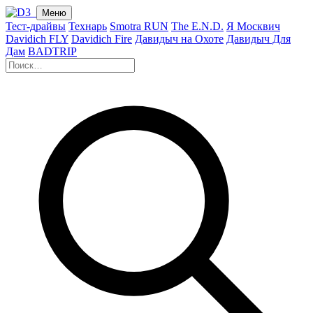
Меню
Тест-драйвы
Технарь
Smotra RUN
The E.N.D.
Я Москвич
Davidich FLY
Davidich Fire
Давидыч на Охоте
Давидыч Для
Дам
BADTRIP