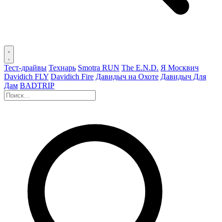
Тест-драйвы
Технарь
Smotra RUN
The E.N.D.
Я Москвич
Davidich FLY
Davidich Fire
Давидыч на Охоте
Давидыч Для
Дам
BADTRIP