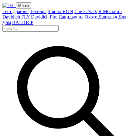
Меню
Тест-драйвы
Технарь
Smotra RUN
The E.N.D.
Я Москвич
Davidich FLY
Davidich Fire
Давидыч на Охоте
Давидыч Для
Дам
BADTRIP