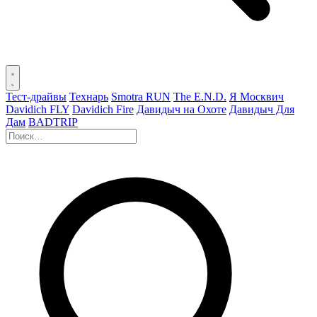
Тест-драйвы
Технарь
Smotra RUN
The E.N.D.
Я Москвич
Davidich FLY
Davidich Fire
Давидыч на Охоте
Давидыч Для
Дам
BADTRIP