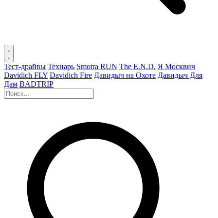
Тест-драйвы
Технарь
Smotra RUN
The E.N.D.
Я Москвич
Davidich FLY
Davidich Fire
Давидыч на Охоте
Давидыч Для
Дам
BADTRIP