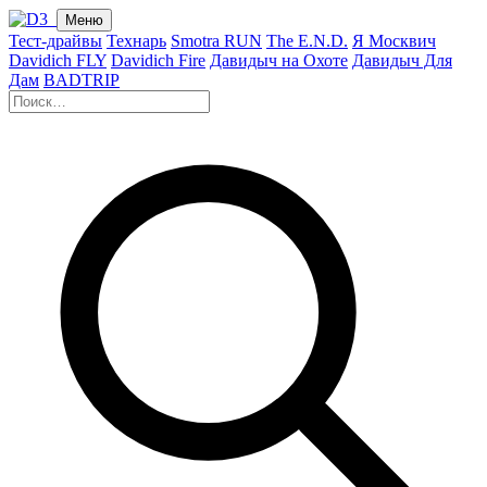
Меню
Тест-драйвы
Технарь
Smotra RUN
The E.N.D.
Я Москвич
Davidich FLY
Davidich Fire
Давидыч на Охоте
Давидыч Для
Дам
BADTRIP