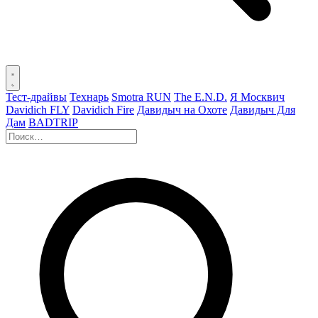
Тест-драйвы
Технарь
Smotra RUN
The E.N.D.
Я Москвич
Davidich FLY
Davidich Fire
Давидыч на Охоте
Давидыч Для
Дам
BADTRIP