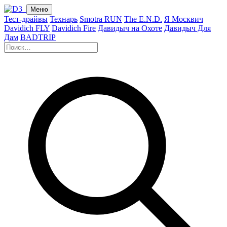
Меню
Тест-драйвы
Технарь
Smotra RUN
The E.N.D.
Я Москвич
Davidich FLY
Davidich Fire
Давидыч на Охоте
Давидыч Для
Дам
BADTRIP