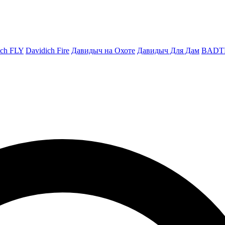
ich FLY
Davidich Fire
Давидыч на Охоте
Давидыч Для Дам
BADT