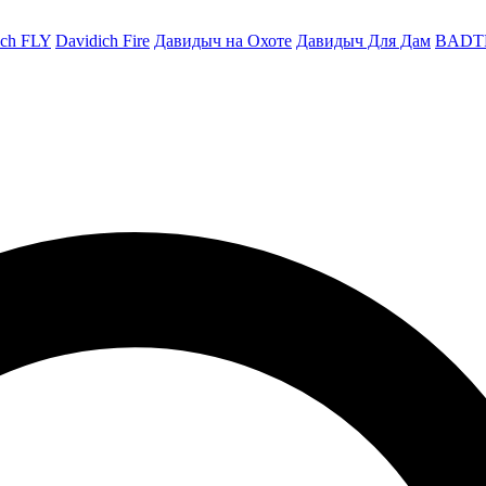
ich FLY
Davidich Fire
Давидыч на Охоте
Давидыч Для Дам
BADT