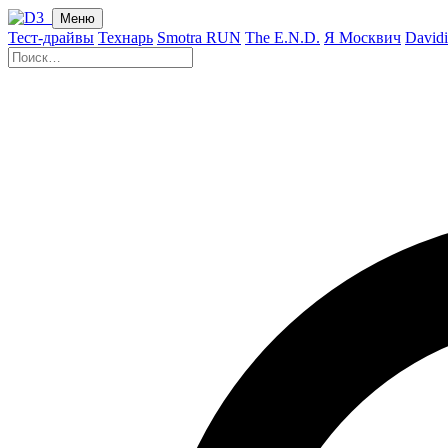
Меню
Тест-драйвы
Технарь
Smotra RUN
The E.N.D.
Я Москвич
David