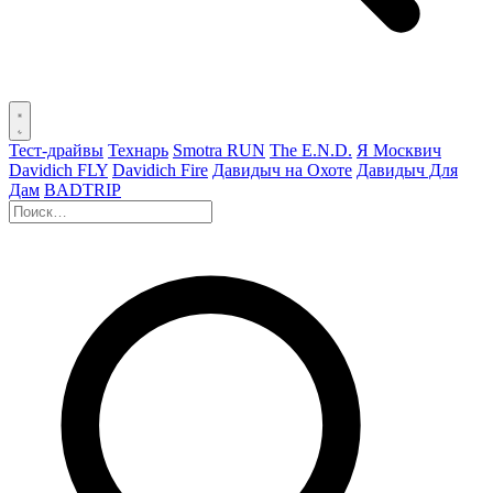
Тест-драйвы
Технарь
Smotra RUN
The E.N.D.
Я Москвич
Davidich FLY
Davidich Fire
Давидыч на Охоте
Давидыч Для
Дам
BADTRIP