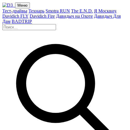
Меню
Тест-драйвы
Технарь
Smotra RUN
The E.N.D.
Я Москвич
Davidich FLY
Davidich Fire
Давидыч на Охоте
Давидыч Для
Дам
BADTRIP