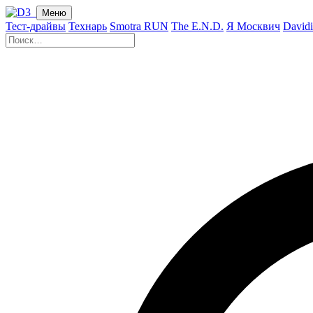
Меню
Тест-драйвы
Технарь
Smotra RUN
The E.N.D.
Я Москвич
David