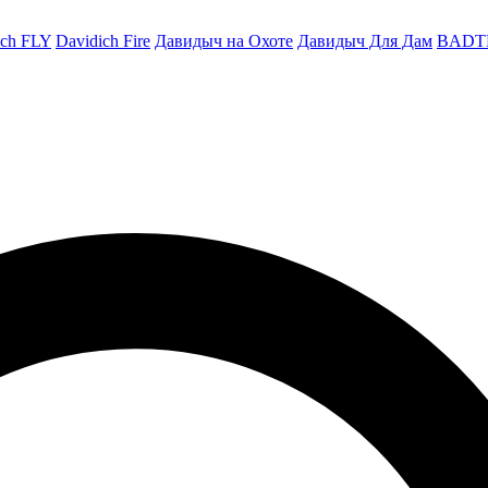
ich FLY
Davidich Fire
Давидыч на Охоте
Давидыч Для Дам
BADT