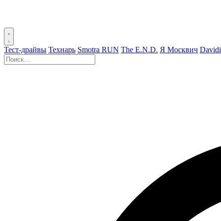
Тест-драйвы
Технарь
Smotra RUN
The E.N.D.
Я Москвич
David