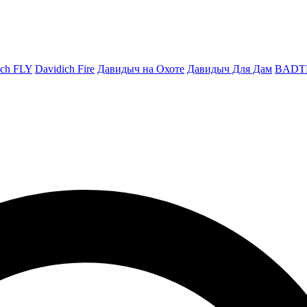
ich FLY
Davidich Fire
Давидыч на Охоте
Давидыч Для Дам
BADT