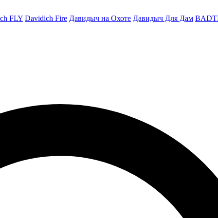
ich FLY
Davidich Fire
Давидыч на Охоте
Давидыч Для Дам
BADT