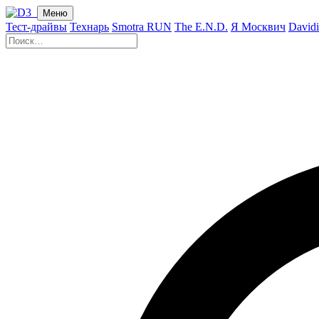
Меню
Тест-драйвы
Технарь
Smotra RUN
The E.N.D.
Я Москвич
David