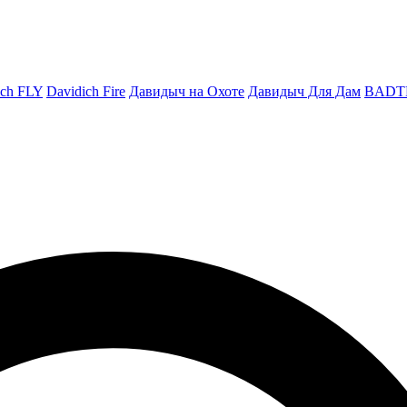
ich FLY
Davidich Fire
Давидыч на Охоте
Давидыч Для Дам
BADT