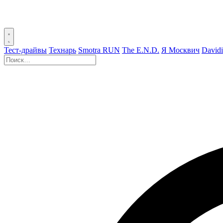
Тест-драйвы
Технарь
Smotra RUN
The E.N.D.
Я Москвич
David